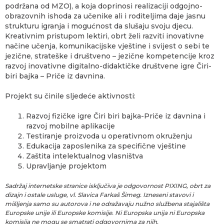
podržana od MZO), a koja doprinosi realizaciji odgojno-
obrazovnih ishoda za učenike ali i roditeljima daje jasnu
strukturu igranja i mogućnost da slušaju svoju djecu.
Kreativnim pristupom lektiri, obrt želi razviti inovativne
načine učenja, komunikacijske vještine i svijest o sebi te
jezične, strateške i društveno – jezične kompetencije kroz
razvoj inovativne digitalno-didaktičke društvene igre Čiri-
biri bajka – Priče iz davnina.
Projekt su činile sljedeće aktivnosti:
Razvoj fizičke igre Čiri biri bajka-Priče iz davnina i
razvoj mobilne aplikacije
Testiranje proizvoda u operativnom okruženju
Edukacija zaposlenika za specifične vještine
Zaštita intelektualnog vlasništva
Upravljanje projektom
Sadržaj internetske stranice isključiva je odgovornost PIXING, obrt za
dizajn i ostale usluge, vl. Slavica Farkaš Šimeg. Izneseni stavovi i
mišljenja samo su autorova i ne odražavaju nužno službena stajališta
Europske unije ili Europske komisije. Ni Europska unija ni Europska
komisija ne mogu se smatrati odgovornima za njih.