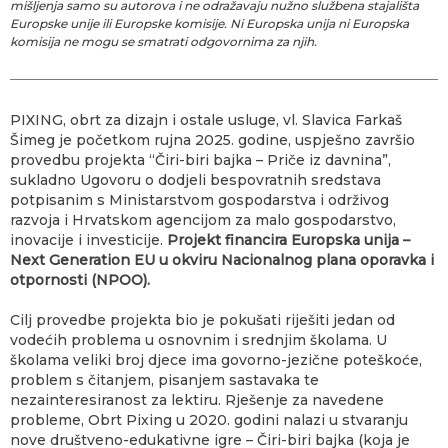
mišljenja samo su autorova i ne odražavaju nužno službena stajališta
Europske unije ili Europske komisije. Ni Europska unija ni Europska
komisija ne mogu se smatrati odgovornima za njih.
PIXING, obrt za dizajn i ostale usluge, vl. Slavica Farkaš
Šimeg je početkom rujna 2025. godine, uspješno završio
provedbu projekta “Čiri-biri bajka – Priče iz davnina”,
sukladno Ugovoru o dodjeli bespovratnih sredstava
potpisanim s Ministarstvom gospodarstva i održivog
razvoja i Hrvatskom agencijom za malo gospodarstvo,
inovacije i investicije.
Projekt financira Europska unija –
Next Generation EU u okviru Nacionalnog plana oporavka i
otpornosti (NPOO).
Cilj provedbe projekta bio je pokušati riješiti jedan od
vodećih problema u osnovnim i srednjim školama. U
školama veliki broj djece ima govorno-jezične poteškoće,
problem s čitanjem, pisanjem sastavaka te
nezainteresiranost za lektiru. Rješenje za navedene
probleme, Obrt Pixing u 2020. godini nalazi u stvaranju
nove društveno-edukativne igre – Čiri-biri bajka (koja je