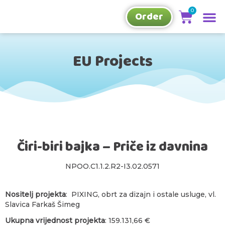
Our
Kako 
Order
EU Projects
Čiri-biri bajka – Priče iz davnina
NPOO.C1.1.2.R2-I3.02.0571
Nositelj projekta
: PIXING, obrt za dizajn i ostale usluge, vl.
Slavica Farkaš Šimeg
Ukupna vrijednost projekta
: 159.131,66 €