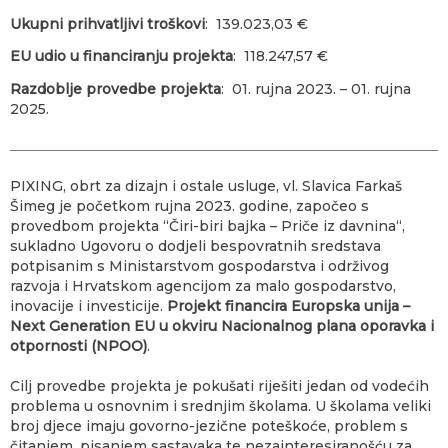
Ukupni prihvatljivi troškovi
: 139.023,03 €
EU udio u financiranju projekta
: 118.247,57 €
Razdoblje provedbe projekta
: 01. rujna 2023. – 01. rujna
2025.
PIXING, obrt za dizajn i ostale usluge, vl. Slavica Farkaš
Šimeg je početkom rujna 2023. godine, započeo s
provedbom projekta “Čiri-biri bajka – Priče iz davnina“,
sukladno Ugovoru o dodjeli bespovratnih sredstava
potpisanim s Ministarstvom gospodarstva i održivog
razvoja i Hrvatskom agencijom za malo gospodarstvo,
inovacije i investicije.
Projekt financira Europska unija –
Next Generation EU u okviru Nacionalnog plana oporavka i
otpornosti (NPOO)
.
Cilj provedbe projekta je pokušati riješiti jedan od vodećih
problema u osnovnim i srednjim školama. U školama veliki
broj djece imaju govorno-jezične poteškoće, problem s
čitanjem, pisanjem sastavaka te nezainteresiranošću za