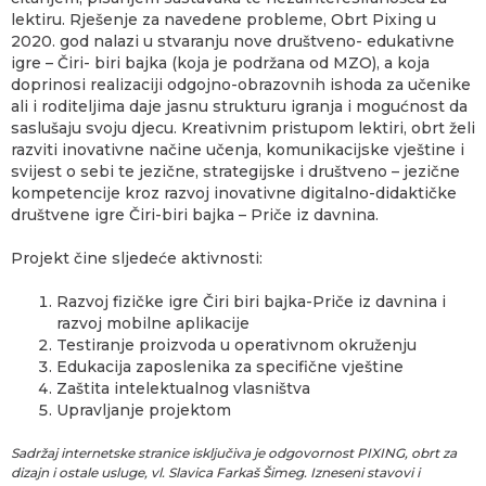
lektiru. Rješenje za navedene probleme, Obrt Pixing u
2020. god nalazi u stvaranju nove društveno- edukativne
igre – Čiri- biri bajka (koja je podržana od MZO), a koja
doprinosi realizaciji odgojno-obrazovnih ishoda za učenike
ali i roditeljima daje jasnu strukturu igranja i mogućnost da
saslušaju svoju djecu. Kreativnim pristupom lektiri, obrt želi
razviti inovativne načine učenja, komunikacijske vještine i
svijest o sebi te jezične, strategijske i društveno – jezične
kompetencije kroz razvoj inovativne digitalno-didaktičke
društvene igre Čiri-biri bajka – Priče iz davnina.
Projekt čine sljedeće aktivnosti:
Razvoj fizičke igre Čiri biri bajka-Priče iz davnina i
razvoj mobilne aplikacije
Testiranje proizvoda u operativnom okruženju
Edukacija zaposlenika za specifične vještine
Zaštita intelektualnog vlasništva
Upravljanje projektom
Sadržaj internetske stranice isključiva je odgovornost PIXING, obrt za
dizajn i ostale usluge, vl. Slavica Farkaš Šimeg. Izneseni stavovi i