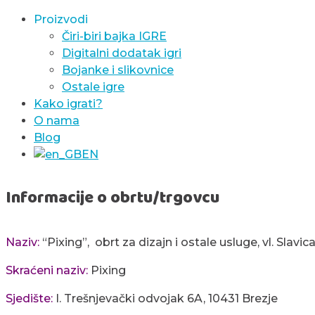
Proizvodi
Čiri-biri bajka IGRE
Digitalni dodatak igri
Bojanke i slikovnice
Ostale igre
Kako igrati?
O nama
Blog
EN
Informacije o obrtu/trgovcu
Naziv:
“Pixing”, obrt za dizajn i ostale usluge, vl. Slavi
Skraćeni naziv:
Pixing
Sjedište:
I. Trešnjevački odvojak 6A, 10431 Brezje