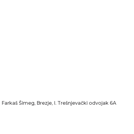
ca Farkaš Šimeg, Brezje
,
I. Trešnjevački odvojak 6A