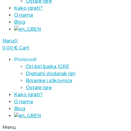
Ostale igre
Kako igrati?
O nama
Blog
EN
Naruči
0,00
€
Cart
Proizvodi
Čiri-biri bajka IGRE
Digitalni dodatak igri
Bojanke i slikovnice
Ostale igre
Kako igrati?
O nama
Blog
EN
Menu