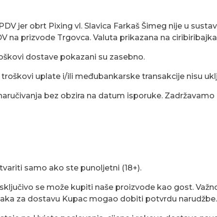
u PDV jer obrt Pixing vl. Slavica Farkaš Šimeg nije u sus
DV na prizvode Trgovca. Valuta prikazana na ciribiribajk
Troškovi dostave pokazani su zasebno.
roškovi uplate i/ili međubankarske transakcije nisu uklj
 naručivanja bez obzira na datum isporuke. Zadržavamo
ariti samo ako ste punoljetni (18+).
 i isključivo se može kupiti naše proizvode kao gost. V
taka za dostavu Kupac mogao dobiti potvrdu narudžbe.