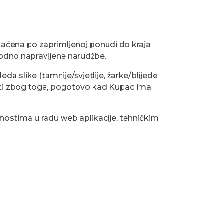
 plaćena po zaprimljenoj ponudi do kraja
odno napravljene narudžbe.
a slike (tamnije/svjetlije, žarke/blijede
rati zbog toga, pogotovo kad Kupac ima
lnostima u radu web aplikacije, tehničkim