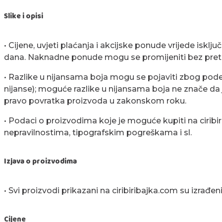
Slike i opisi
• Cijene, uvjeti plaćanja i akcijske ponude vrijede iskl
dana. Naknadne ponude mogu se promijeniti bez preth
• Razlike u nijansama boja mogu se pojaviti zbog podeš
nijanse); moguće razlike u nijansama boja ne znače d
pravo povratka proizvoda u zakonskom roku.
• Podaci o proizvodima koje je moguće kupiti na cirib
nepravilnostima, tipografskim pogreškama i sl.
Izjava o proizvodima
• Svi proizvodi prikazani na ciribiribajka.com su izrađen
Cijene