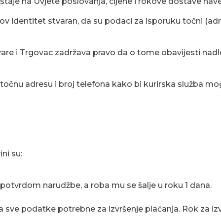
istaje na Uvjete poslovanja, cijene i rokove dostave nav
ov identitet stvaran, da su podaci za isporuku točni (adres
re i Trgovac zadržava pravo da o tome obavijesti nadlež
 točnu adresu i broj telefona kako bi kurirska služba m
ni su:
potvrdom narudžbe, a roba mu se šalje u roku 1 dana.
sve podatke potrebne za izvršenje plaćanja. Rok za izv