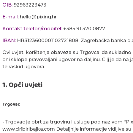
OIB:
92963223473
E-mail
: hello@pixing.hr
Kontakt telefon/mobitel:
+385 91 370 0877
IBAN:
HR3123600001102721808 Zagrebačka banka d.o
Ovi uvjeti korištenja obaveza su Trgovca, da sukladno 
oni sklope pravovaljani ugovor na daljinu. Cilj je da na
te raskid ugovora.
1. Opći uvjeti
Trgovac
• Trgovac je obrt za trgovinu i usluge pod nazivom “Pix
www.ciribiribajka.com Detaljnije informacije vidljive s