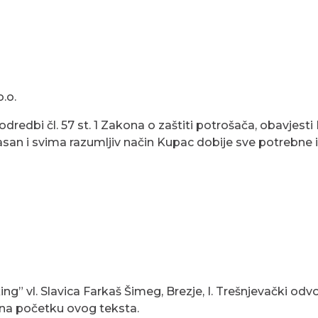
.o.
odredbi čl. 57 st. 1 Zakona o zaštiti potrošača, obavjes
 jasan i svima razumljiv način Kupac dobije sve potrebne 
ing” vl. Slavica Farkaš Šimeg,
Brezje,
I. Trešnjevački odv
u na početku ovog teksta.