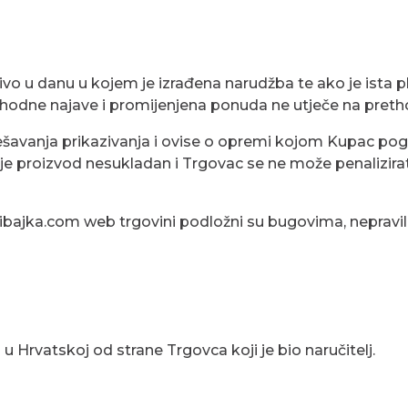
jučivo u danu u kojem je izrađena narudžba te ako je ista
odne najave i promijenjena ponuda ne utječe na preth
avanja prikazivanja i ovise o opremi kojom Kupac pogled
a je proizvod nesukladan i Trgovac se ne može penalizi
iribajka.com web trgovini podložni su bugovima, nepravi
i u Hrvatskoj od strane Trgovca koji je bio naručitelj.