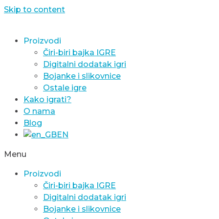
Skip to content
Proizvodi
Čiri-biri bajka IGRE
Digitalni dodatak igri
Bojanke i slikovnice
Ostale igre
Kako igrati?
O nama
Blog
EN
Menu
Proizvodi
Čiri-biri bajka IGRE
Digitalni dodatak igri
Bojanke i slikovnice