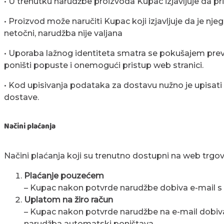
• U trenutku narudžbe proizvoda Kupac izjavljuje da pr
• Proizvod može naručiti Kupac koji izjavljuje da je njeg
netočni, narudžba nije valjana
• Uporaba lažnog identiteta smatra se pokušajem preva
poništi popuste i onemogući pristup web stranici.
• Kod upisivanja podataka za dostavu nužno je upisati
dostave.
Načini plaćanja
Načini plaćanja koji su trenutno dostupni na web trgovi
Plaćanje pouzećem
– Kupac nakon potvrde narudžbe dobiva e-mail s 
Uplatom na žiro račun
– Kupac nakon potvrde narudžbe na e-mail dobiva 
narudžba automatski poništava.