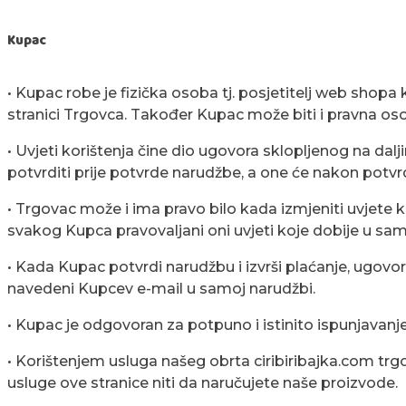
Kupac
• Kupac robe je fizička osoba tj. posjetitelj web sho
stranici Trgovca. Također Kupac može biti i pravna osob
• Uvjeti korištenja čine dio ugovora sklopljenog na dal
potvrditi prije potvrde narudžbe, a one će nakon potv
• Trgovac može i ima pravo bilo kada izmjeniti uvjete 
svakog Kupca pravovaljani oni uvjeti koje dobije u s
• Kada Kupac potvrdi narudžbu i izvrši plaćanje, ugov
navedeni Kupcev e-mail u samoj narudžbi.
• Kupac je odgovoran za potpuno i istinito ispunjavan
• Korištenjem usluga našeg obrta ciribiribajka.com trgo
usluge ove stranice niti da naručujete naše proizvode.