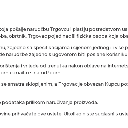
pa koja pošalje narudžbu Trgovcu i plati ju posredstvom
a, obrtnik, Trgovac pojedinac ili fizička osoba koja oba
jinu, zajedno sa specifikacijama i cijenom jednog ili viš
rde narudžbe zajedno s ugovorom biti poslane korisniku 
korištenja i vrijede od trenutka nakon objave na interne
amom e-mail-u s narudžbom.
or se smatra sklopljenim, a Trgovac je obvezan Kupcu po
je podataka prilikom naručivanja proizvoda.
vine prihvaćate ove uvjete. Ukoliko niste suglasni s uvj