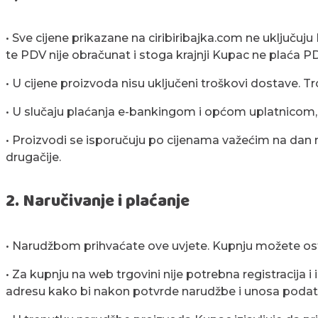
• Sve cijene prikazane na ciribiribajka.com ne uključuj
te PDV nije obračunat i stoga krajnji Kupac ne plaća P
• U cijene proizvoda nisu uključeni troškovi dostave. 
• U slučaju plaćanja e-bankingom i općom uplatnicom, t
• Proizvodi se isporučuju po cijenama važećim na dan
drugačije.
2. Naručivanje i plaćanje
• Narudžbom prihvaćate ove uvjete. Kupnju možete ostv
• Za kupnju na web trgovini nije potrebna registracija
adresu kako bi nakon potvrde narudžbe i unosa poda