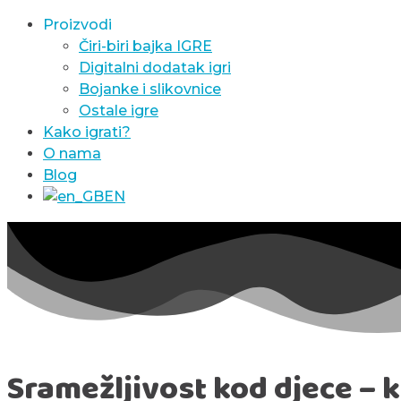
Proizvodi
Čiri-biri bajka IGRE
Digitalni dodatak igri
Bojanke i slikovnice
Ostale igre
Kako igrati?
O nama
Blog
EN
Sramežljivost kod djece – 