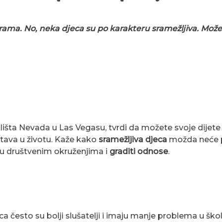
srama. No, neka djeca su
po karakteru
sramežljiva. Možet
čilišta Nevada u Las Vegasu, tvrdi da možete svoje dijete
tava u životu. Kaže kako
sramežljiva djeca
možda neće po
u društvenim okruženjima i
graditi odnose
.
jeca često su bolji slušatelji i imaju manje problema u školi