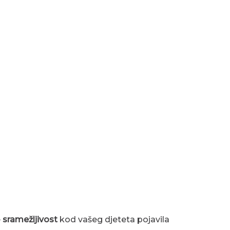
e
sramežljivost
kod vašeg djeteta pojavila