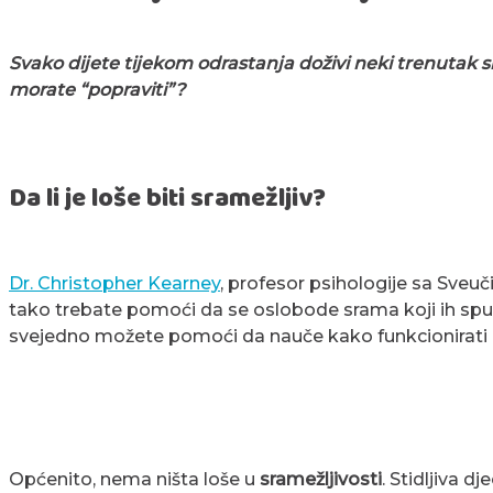
Svako dijete tijekom odrastanja doživi neki trenutak 
morate “popraviti”?
Da li je loše biti sramežljiv?
Dr. Christopher Kearney
, profesor psihologije sa Sveu
tako trebate pomoći da se oslobode srama koji ih spu
svejedno možete pomoći da nauče kako funkcionirati 
Općenito, nema ništa loše u
sramežljivosti
. Stidljiva d