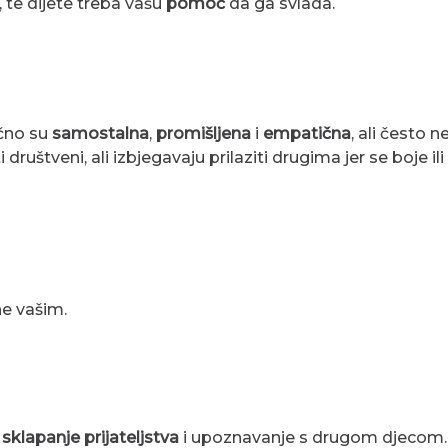
 te dijete treba vašu
pomoć
da ga svlada.
ično su
samostalna
,
promišljena
i
empatična
, ali često 
društveni, ali izbjegavaju prilaziti drugima jer se boje il
ne vašim.
u
sklapanje prijateljstva
i upoznavanje s drugom djecom. N