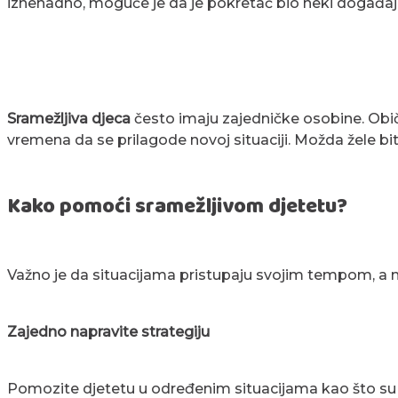
iznenadno, moguće je da je pokretač bio neki događaj,
Sramežljiva djeca
često imaju zajedničke osobine. Ob
vremena da se prilagode novoj situaciji. Možda žele biti 
Kako pomoći sramežljivom djetetu?
Važno je da situacijama pristupaju svojim tempom, a 
Zajedno napravite strategiju
Pomozite djetetu u određenim situacijama kao što s