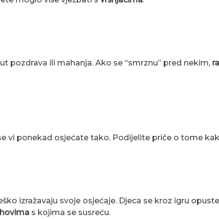
oput pozdrava ili mahanja. Ako se “smrznu” pred nekim,
r
se vi ponekad osjećate tako. Podijelite priče o tome kako
teško izražavaju svoje osjećaje. Djeca se kroz igru opust
rahovima
s kojima se susreću.