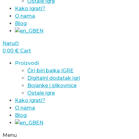
Ostale igre
Kako igrati?
O nama
Blog
EN
Naruči
0,00
€
Cart
Proizvodi
Čiri-biri bajka IGRE
Digitalni dodatak igri
Bojanke i slikovnice
Ostale igre
Kako igrati?
O nama
Blog
EN
Menu