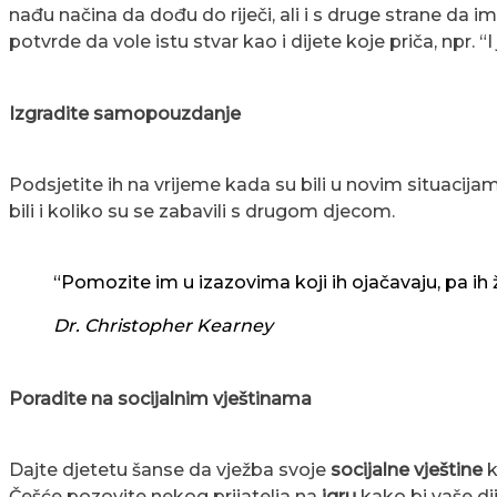
nađu načina da dođu do riječi, ali i s druge strane da i
potvrde da vole istu stvar kao i dijete koje priča, npr. “I
Izgradite samopouzdanje
Podsjetite ih na vrijeme kada su bili u novim situacija
bili i koliko su se zabavili s drugom djecom.
“Pomozite im u izazovima koji ih ojačavaju, pa ih ž
Dr. Christopher Kearney
Poradite na socijalnim vještinama
Dajte djetetu šanse da vježba svoje
socijalne vještine
k
Češće pozovite nekog prijatelja na
igru
kako bi vaše di