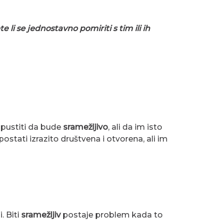
e li se jednostavno pomiriti s tim ili ih
 pustiti da bude
sramežljivo
, ali da im isto
stati izrazito društvena i otvorena, ali im
. Biti
sramežljiv
postaje problem kada to