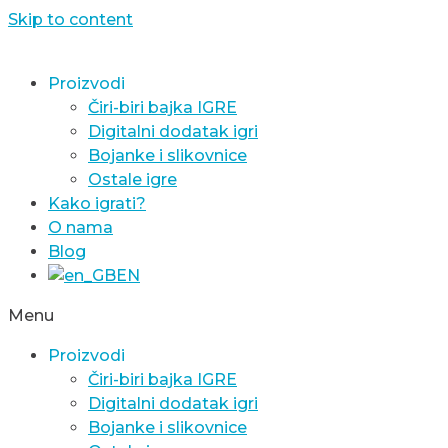
Skip to content
Proizvodi
Čiri-biri bajka IGRE
Digitalni dodatak igri
Bojanke i slikovnice
Ostale igre
Kako igrati?
O nama
Blog
EN
Menu
Proizvodi
Čiri-biri bajka IGRE
Digitalni dodatak igri
Bojanke i slikovnice