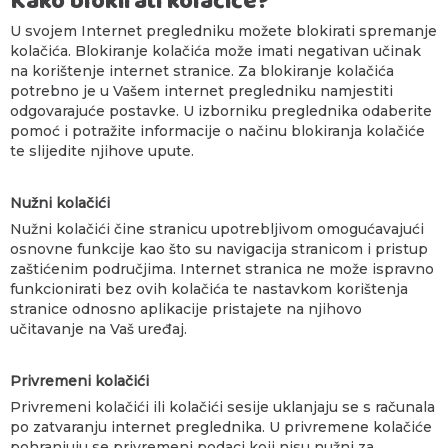
Kako blokirati kolačiće?
U svojem Internet pregledniku možete blokirati spremanje
kolačića. Blokiranje kolačića može imati negativan učinak
na korištenje internet stranice. Za blokiranje kolačića
potrebno je u Vašem internet pregledniku namjestiti
odgovarajuće postavke. U izborniku preglednika odaberite
pomoć i potražite informacije o načinu blokiranja kolačiće
te slijedite njihove upute.
Nužni
kolačići
Nužni kolačići čine stranicu upotrebljivom omogućavajući
osnovne funkcije kao što su navigacija stranicom i pristup
zaštićenim područjima. Internet stranica ne može ispravno
funkcionirati bez ovih kolačića te nastavkom korištenja
stranice odnosno aplikacije pristajete na njihovo
učitavanje na Vaš uređaj.
Privremeni kolačići
Privremeni kolačići ili kolačići sesije uklanjaju se s računala
po zatvaranju internet preglednika. U privremene kolačiće
pohranjuju se privremeni podaci koji nisu nužni za