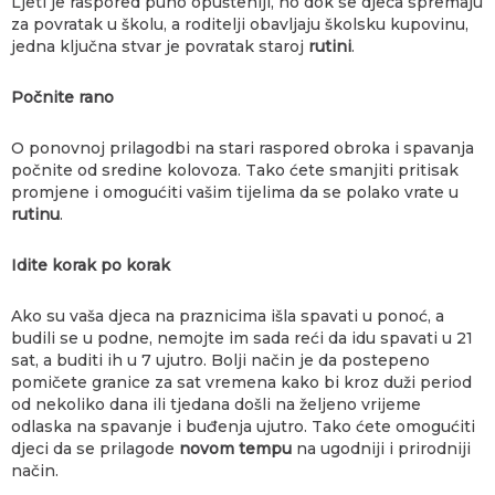
Ljeti je raspored puno opušteniji, no dok se djeca spremaju
za povratak u školu, a roditelji obavljaju školsku kupovinu,
jedna ključna stvar je povratak staroj
rutini
.
Počnite rano
O ponovnoj prilagodbi na stari raspored obroka i spavanja
počnite od sredine kolovoza. Tako ćete smanjiti pritisak
promjene i omogućiti vašim tijelima da se polako vrate u
rutinu
.
Idite korak po korak
Ako su vaša djeca na praznicima išla spavati u ponoć, a
budili se u podne, nemojte im sada reći da idu spavati u 21
sat, a buditi ih u 7 ujutro. Bolji način je da postepeno
pomičete granice za sat vremena kako bi kroz duži period
od nekoliko dana ili tjedana došli na željeno vrijeme
odlaska na spavanje i buđenja ujutro. Tako ćete omogućiti
djeci da se prilagode
novom tempu
na ugodniji i prirodniji
način.