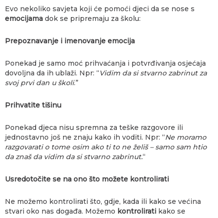
Evo nekoliko savjeta koji će pomoći djeci da se nose s
emocijama
dok se pripremaju za školu:
Prepoznavanje i imenovanje emocija
Ponekad je samo moć prihvaćanja i potvrđivanja osjećaja
dovoljna da ih ublaži. Npr: “
Vidim da si stvarno zabrinut za
svoj prvi dan u školi
.”
Prihvatite tišinu
Ponekad djeca nisu spremna za teške razgovore ili
jednostavno još ne znaju kako ih voditi. Npr: “
Ne moramo
razgovarati o tome osim ako ti to ne želiš – samo sam htio
da znaš da vidim da si stvarno zabrinut.
“
Usredotočite se na ono što možete kontrolirati
Ne možemo kontrolirati što, gdje, kada ili kako se većina
stvari oko nas događa. Možemo
kontrolirati
kako se