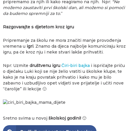
pripremamo za njih ili kako reagiramo na njih. Npr:
“Ne
možemo zaustaviti prvi školski dan, ali možemo si pomoći
da budemo spremniji za to.
“
Razgovarajte s djetetom kroz igru
Pripremanje za školu ne mora značiti manje provođenja
vremena u
igri
. Znamo da djeca najbolje komuniciraju kroz
igru, pa će kroz nju i neke stvari lakše prihvatiti.
Npr: Uzmite
društvenu igru
Čiri-biri bajka
i ispričajte priču
o dječaku Luki koji se nije želio vratiti u školske klupe, te
kako je na kraju povratak prihvatio i kako mu je bilo
zabavno i uzbudljivo opet vidjeti sve prijatelje i učiti nove
“čarolije” ili lekcije 🙂
Sretno svima u novoj
školskoj godini!
🙂