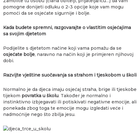
Zamolite tu osobu (člana obitelji, prijatelja/icu…) da vam
pomogne donijeti odluku o 2-3 opcije koje vam mogu
pomoći da se osjećate sigurnije i bolje.
Kada budete spremni, razgovarajte o vlastitim osjećajima
sa svojim djetetom
Podijelite s djetetom načine koji vama pomažu da se
osjećate bolje
, naravno na način koji je primjeren njihovoj
dobi.
Razvijte vještine suočavanja sa strahom i tjeskobom u školi
Normalno je da djeca imaju osjećaj straha, brige ili tjeskobe
tijekom
povratka u školu
. Također je normalno i
instinktivno izbjegavati ili potiskivati ​​negativne emocije, ali
ponekada zbog toga te emocije mogu izgledati veće i
nadmoćnije nego što zbilja jesu.