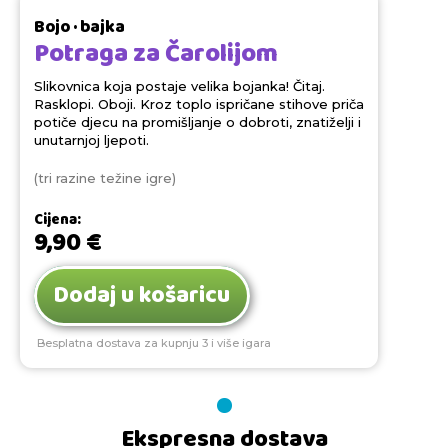
Bojo · bajka
Potraga za Čarolijom
Slikovnica koja postaje velika bojanka! Čitaj.
Rasklopi. Oboji. Kroz toplo ispričane stihove priča
potiče djecu na promišljanje o dobroti, znatiželji i
unutarnjoj ljepoti.
(tri razine težine igre)
Cijena:
9,90
€
Dodaj u košaricu
Besplatna dostava za kupnju 3 i više igara
Ekspresna dostava