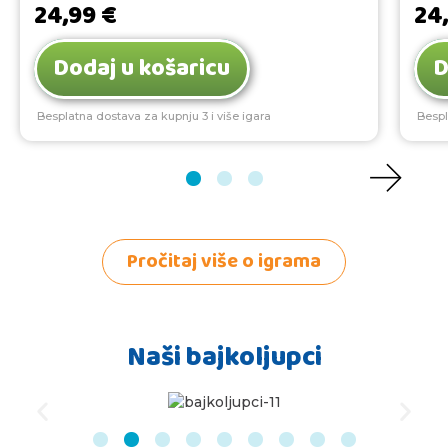
24,99
€
24
Dodaj u košaricu
D
Besplatna dostava za kupnju 3 i više igara
Bespl
Pročitaj više o igrama
Naši bajkoljupci