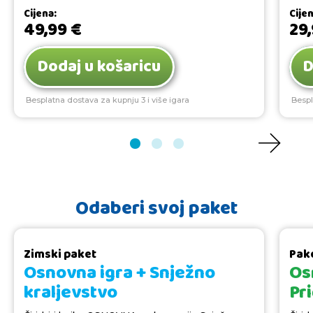
Cijena:
Cije
49,99
€
29
Dodaj u košaricu
D
Besplatna dostava za kupnju 3 i više igara
Bespl
Odaberi svoj paket
Zimski paket
Pake
Osnovna igra + Snježno
Os
kraljevstvo
Pr