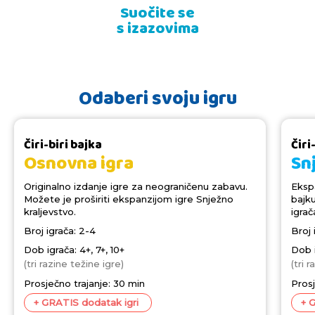
Suočite se
Istražujte
Složite
bajkoviti svijet
svoje likove
s izazovima
Odaberi svoju igru
Čiri-biri bajka
Čiri
Osnovna igra
Sn
Originalno izdanje igre za neograničenu zabavu.
Ekspa
Možete je proširiti ekspanzijom igre Snježno
bajku
kraljevstvo.
igrač
Broj igrača: 2-4
Broj 
Dob igrača: 4+, 7+, 10+
Dob i
(tri razine težine igre)
(tri 
Prosječno trajanje: 30 min
Prosj
+ GRATIS dodatak igri
+ 