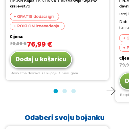
Čiri-biri bajka OSNOVNA + ekspanzija Snježno
Čiri-
kraljevstvo
davn
Broj 
+ GRATIS dodaci igri
Dob i
+ POKLON iznenađenja
(tri 
Cijena:
+ 
76,99
€
79,98
€
+ 
Dodaj u košaricu
Cije
79,
Besplatna dostava za kupnju 3 i više igara
D
Bespl
Odaberi svoju bojanku