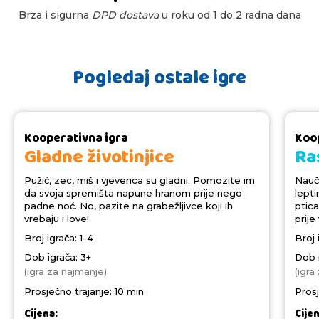
Brza i sigurna
DPD dostava
u roku od 1 do 2 radna dana
Pogledaj ostale igre
Kooperativna igra
Koo
Gladne životinjice
Ras
Pužić, zec, miš i vjeverica su gladni. Pomozite im
Nauči
da svoja spremišta napune hranom prije nego
lepti
padne noć. No, pazite na grabežljivce koji ih
ptica
vrebaju i love!
prije
Broj igrača: 1-4
Broj 
Dob igrača: 3+
Dob i
(igra za najmanje)
(igra
Prosječno trajanje: 10 min
Prosj
Cijena:
Cije