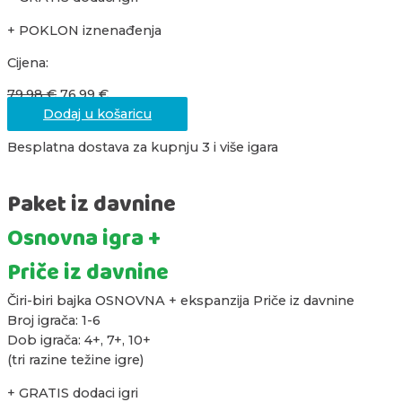
+ POKLON iznenađenja
Cijena:
79,98
€
76,99
€
Dodaj u košaricu
Besplatna dostava za kupnju 3 i više igara
Paket iz davnine
Osnovna igra +
Priče iz davnine
Čiri-biri bajka OSNOVNA + ekspanzija Priče iz davnine
Broj igrača: 1-6
Dob igrača: 4+, 7+, 10+
(tri razine težine igre)
+ GRATIS dodaci igri