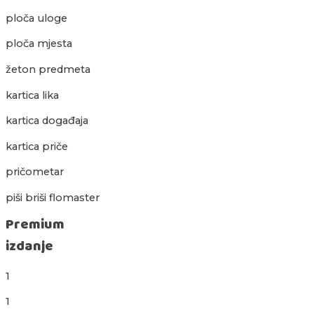
ploča uloge
ploča mjesta
žeton predmeta
kartica lika
kartica događaja
kartica priče
pričometar
piši briši flomaster
Premium
izdanje
1
1