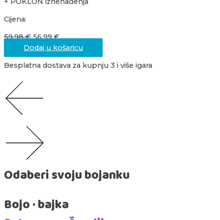
+ POKLON iznenađenja
Cijena:
59,98
€
56,99
€
Dodaj u košaricu
Besplatna dostava za kupnju 3 i više igara
Odaberi svoju bojanku
Bojo · bajka