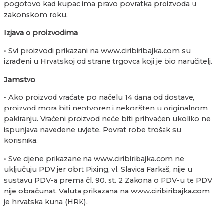
pogotovo kad kupac ima pravo povratka proizvoda u
zakonskom roku.
Izjava o proizvodima
• Svi proizvodi prikazani na www.ciribiribajka.com su
izrađeni u Hrvatskoj od strane trgovca koji je bio naručitelj.
J
amstvo
• Ako proizvod vraćate po načelu 14 dana od dostave,
proizvod mora biti neotvoren i nekorišten u originalnom
pakiranju. Vraćeni proizvod neće biti prihvaćen ukoliko ne
ispunjava navedene uvjete. Povrat robe trošak su
korisnika.
• Sve cijene prikazane na www.ciribiribajka.com ne
uključuju PDV jer obrt Pixing, vl. Slavica Farkaš, nije u
sustavu PDV-a prema čl. 90. st. 2 Zakona o PDV-u te PDV
nije obračunat. Valuta prikazana na www.ciribiribajka.com
je hrvatska kuna (HRK).