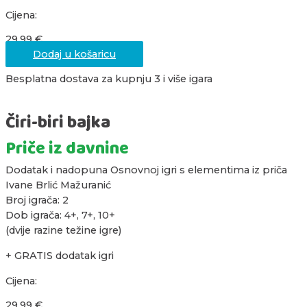
Cijena:
29,99
€
Dodaj u košaricu
Besplatna dostava za kupnju 3 i više igara
Čiri-biri bajka
Priče iz davnine
Dodatak i nadopuna Osnovnoj igri s elementima iz priča
Ivane Brlić Mažuranić
Broj igrača: 2
Dob igrača: 4+, 7+, 10+
(dvije razine težine igre)
+ GRATIS dodatak igri
Cijena:
29,99
€