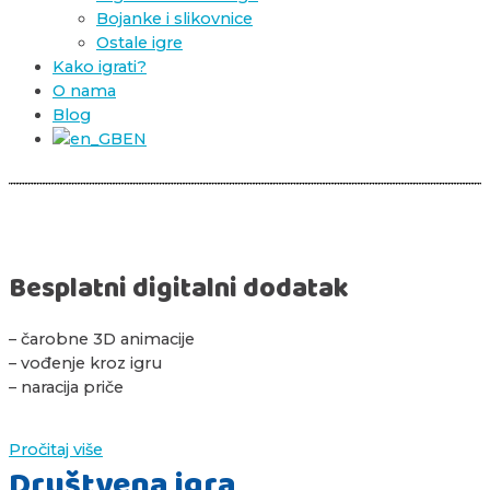
Bojanke i slikovnice
Ostale igre
Kako igrati?
O nama
Blog
EN
Priče koje vas povezuju
Besplatni digitalni dodatak
– čarobne 3D animacije
– vođenje kroz igru
– naracija priče
Pročitaj više
Društvena igra