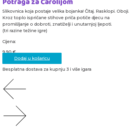
Potraga za Čarolijom
Slikovnica koja postaje velika bojanka! Čitaj. Rasklopi. Oboji.
Kroz toplo ispričane stihove priča potiče djecu na
promišljanje o dobroti, znatiželji i unutarnjoj ljepoti.
(tri razine težine igre)
Cijena:
9,90
€
Dodaj u košaricu
Besplatna dostava za kupnju 3 i više igara