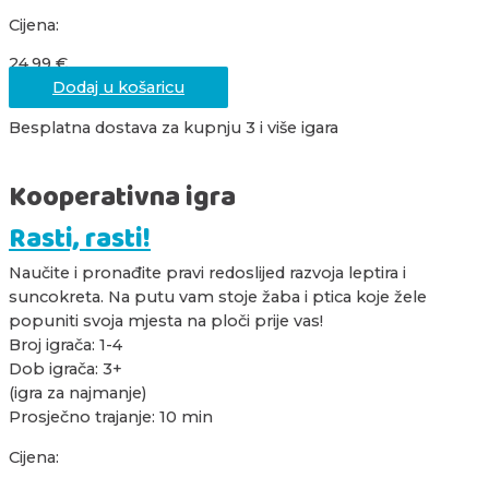
Cijena:
24,99
€
Dodaj u košaricu
Besplatna dostava za kupnju 3 i više igara
Kooperativna igra
Rasti, rasti!
Naučite i pronađite pravi redoslijed razvoja leptira i
suncokreta. Na putu vam stoje žaba i ptica koje žele
popuniti svoja mjesta na ploči prije vas!
Broj igrača: 1-4
Dob igrača: 3+
(igra za najmanje)
Prosječno trajanje: 10 min
Cijena: