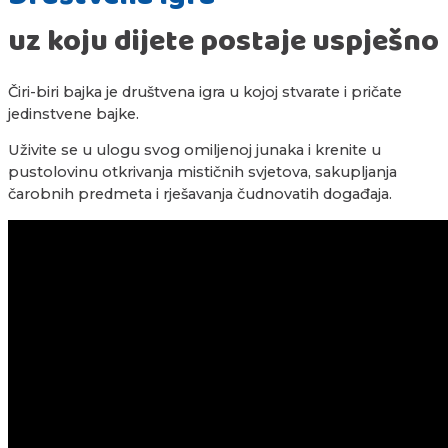
uz koju dijete postaje uspješno
Čiri-biri bajka je društvena igra u kojoj stvarate i pričate
jedinstvene bajke.
Uživite se u ulogu svog omiljenoj junaka i krenite u
pustolovinu otkrivanja mističnih svjetova, sakupljanja
čarobnih predmeta i rješavanja čudnovatih događaja.