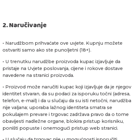
2. Naručivanje
• Narudžbom prihvaćate ove uvjete. Kupnju možete
ostvariti samo ako ste punoljetni (18+).
• U trenutku narudžbe proizvoda kupac izjavljuje da
pristaje na Uvjete poslovanja, cijene i rokove dostave
navedene na stranici proizvoda.
• Proizvod može naručiti kupac koji izjavljuje da je njegov
identitet stvaran, da su podaci za isporuku točni (adresa,
telefon, e-mail) i da u slučaju da su isti netočni, narudžba
nije valjana; uporaba lažnog identiteta smatra se
pokušajem prevare i trgovac zadržava pravo da o tome
obavijesti nadležne organe, blokira pristup korisniku,
poništi popuste i onemogući pristup web stranici.
• U slučaju da trgovac nije u mogućnosti isporučiti