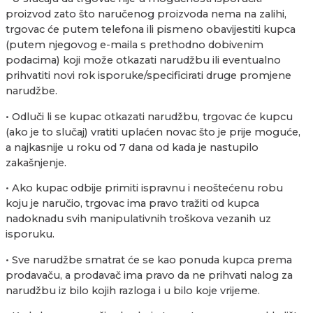
proizvod zato što naručenog proizvoda nema na zalihi,
trgovac će putem telefona ili pismeno obavijestiti kupca
(putem njegovog e-maila s prethodno dobivenim
podacima) koji može otkazati narudžbu ili eventualno
prihvatiti novi rok isporuke/specificirati druge promjene
narudžbe.
• Odluči li se kupac otkazati narudžbu, trgovac će kupcu
(ako je to slučaj) vratiti uplaćen novac što je prije moguće,
a najkasnije u roku od 7 dana od kada je nastupilo
zakašnjenje.
• Ako kupac odbije primiti ispravnu i neoštećenu robu
koju je naručio, trgovac ima pravo tražiti od kupca
nadoknadu svih manipulativnih troškova vezanih uz
isporuku.
• Sve narudžbe smatrat će se kao ponuda kupca prema
prodavaču, a prodavač ima pravo da ne prihvati nalog za
narudžbu iz bilo kojih razloga i u bilo koje vrijeme.