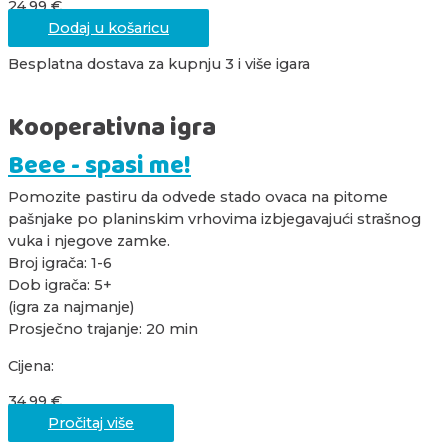
24,99
€
Dodaj u košaricu
Besplatna dostava za kupnju 3 i više igara
Kooperativna igra
Beee - spasi me!
Pomozite pastiru da odvede stado ovaca na pitome
pašnjake po planinskim vrhovima izbjegavajući strašnog
vuka i njegove zamke.
Broj igrača: 1-6
Dob igrača: 5+
(igra za najmanje)
Prosječno trajanje: 20 min
Cijena:
34,99
€
Pročitaj više