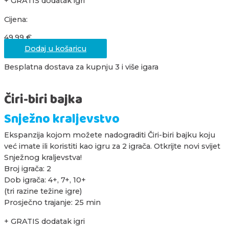
+ GRATIS dodatak igri
Cijena:
49,99
€
Dodaj u košaricu
Besplatna dostava za kupnju 3 i više igara
Čiri-biri bajka
Snježno kraljevstvo
Ekspanzija kojom možete nadograditi Čiri-biri bajku koju
već imate ili koristiti kao igru za 2 igrača. Otkrijte novi svijet
Snježnog kraljevstva!
Broj igrača: 2
Dob igrača: 4+, 7+, 10+
(tri razine težine igre)
Prosječno trajanje: 25 min
+ GRATIS dodatak igri