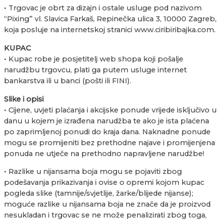
• Trgovac je obrt za dizajn i ostale usluge pod nazivom
“Pixing” vl. Slavica Farkaš, Repinečka ulica 3, 10000 Zagreb,
koja posluje na internetskoj stranici www.ciribiribajka.com.
KUPAC
• Kupac robe je posjetitelj web shopa koji pošalje
narudžbu trgovcu, plati ga putem usluge internet
bankarstva ili u banci (pošti ili FINI).
Slike i opisi
• Cijene, uvjeti plaćanja i akcijske ponude vrijede isključivo u
danu u kojem je izrađena narudžba te ako je ista plaćena
po zaprimljenoj ponudi do kraja dana. Naknadne ponude
mogu se promijeniti bez prethodne najave i promijenjena
ponuda ne utječe na prethodno napravljene narudžbe!
• Razlike u nijansama boja mogu se pojaviti zbog
podešavanja prikazivanja i ovise o opremi kojom kupac
pogleda slike (tamnije/svjetlije, žarke/blijede nijanse);
moguće razlike u nijansama boja ne znače da je proizvod
nesukladan i trgovac se ne može penalizirati zbog toga,