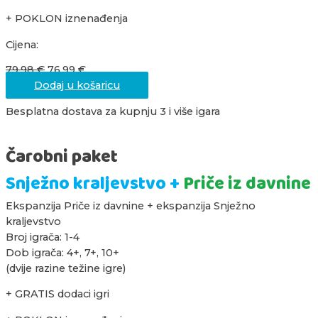
+ POKLON iznenađenja
Cijena:
79,98
€
76,99
€
Dodaj u košaricu
Besplatna dostava za kupnju 3 i više igara
Čarobni paket
Snježno kraljevstvo +
Priče iz davnine
Ekspanzija Priče iz davnine + ekspanzija Snježno
kraljevstvo
Broj igrača: 1-4
Dob igrača: 4+, 7+, 10+
(dvije razine težine igre)
+ GRATIS dodaci igri